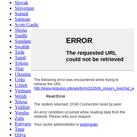
Slovak
Slovenian
Somali
Samoan
Scots Gaelic
Shona
Sindhi
Sundanese
Swahili
Tajik
Tamil
Telugu
Thai
Ukrainian
Urdu
Uzbek
Vietnamese
Welsh
Xhosa
Yiddish
Yoruba
Zulu
Kinyarwanda
Tatar
Oriya