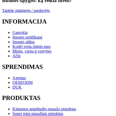
Būtinos sąlygos: ką reikia turėti?
Tapkite platintoju / pardavėju
INFORMACIJA
Gamykla
Įmonės sertifikatai
Įmonės stilius
Kodėl verta rinktis mus
Misija, vizija ir vertybės
Ačiū
SPRENDIMAS
Agentas
OEM/ODM
DUK
PRODUKTAS
Kintamos amplitudės masažo pistoletas
Super mini masažinis pistoletas