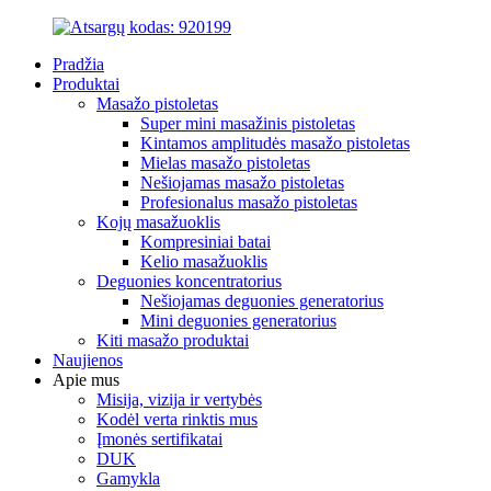
Pradžia
Produktai
Masažo pistoletas
Super mini masažinis pistoletas
Kintamos amplitudės masažo pistoletas
Mielas masažo pistoletas
Nešiojamas masažo pistoletas
Profesionalus masažo pistoletas
Kojų masažuoklis
Kompresiniai batai
Kelio masažuoklis
Deguonies koncentratorius
Nešiojamas deguonies generatorius
Mini deguonies generatorius
Kiti masažo produktai
Naujienos
Apie mus
Misija, vizija ir vertybės
Kodėl verta rinktis mus
Įmonės sertifikatai
DUK
Gamykla