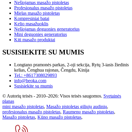
Nešiojamas masažo pistoletas
Profesionalus masažo pistoletas
Mielas masažo pistoletas
Kompresiniai batai
Kelio masažuoklis
Nešiojamas deguonies generatorius
Mini deguonies generatorius
Kiti masažo produktai
SUSISIEKITE SU MUMIS
Longtano pramonės parkas, 2-oji sekcija, Rytų 3-iasis žiedinis
kelias, Čenghua rajonas, Čengdu, Kinija
Tel.: +8617308029893
info@beoka.com
Susisiekite su mumis
© Autorių teisės - 2010–2026: Visos teisės saugomos.
Svetainės
planas
mini masažo pistoletas
,
Masažo pistoletas giliųjų audinių
,
profesionalus masažo pistoletas
,
Raumenų masažo pistoletas
,
Masažo pistoletas
,
Kūno masažo pistoletas
,